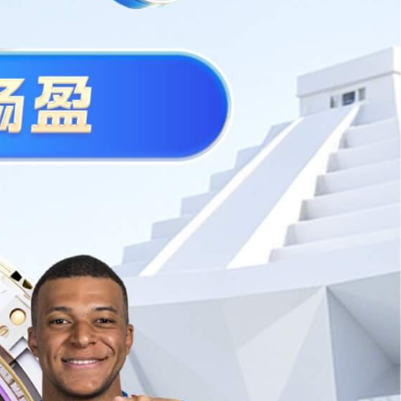
高强度间歇训练可以帮助燃烧更多脂肪
趣味百科
研究发现与心脏病有关的基因在所有人
群中都是相似的
趣味百科
这个奇怪的头盔可以创造更好的脑部扫
描
心脏最有益的
特别关注
美国黑人孕妇胆碱水平低与
压力高有关